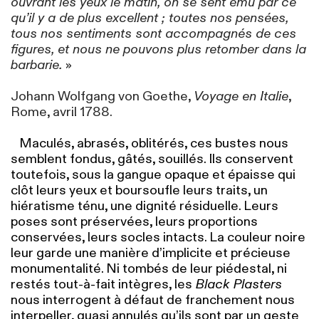
ouvrant les yeux le matin, on se sent ému par ce
qu’il y a de plus excellent ; toutes nos pensées,
tous nos sentiments sont accompagnés de ces
figures, et nous ne pouvons plus retomber dans la
barbarie.
»
Johann Wolfgang von Goethe,
Voyage en Italie
,
Rome, avril 1788.
Maculés, abrasés, oblitérés, ces bustes nous
semblent fondus, gâtés, souillés. Ils conservent
toutefois, sous la gangue opaque et épaisse qui
clôt leurs yeux et boursoufle leurs traits, un
hiératisme ténu, une dignité résiduelle. Leurs
poses sont préservées, leurs proportions
conservées, leurs socles intacts. La couleur noire
leur garde une manière d’implicite et précieuse
monumentalité. Ni tombés de leur piédestal, ni
restés tout-à-fait intègres, les
Black Plasters
nous interrogent à défaut de franchement nous
interpeller, quasi annulés qu’ils sont par un geste