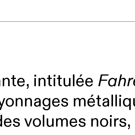
te, intitulée
Fahr
yonnages métalliq
des volumes noirs,