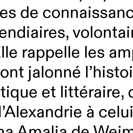
rtes de connaissan
endiaires, volontai
Elle rappelle les a
nt jalonné l’histoi
tique et littéraire,
’Alexandrie à celui
na Amalia de Weim