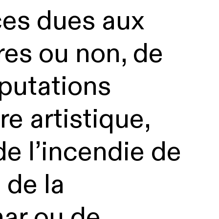
ces dues aux
res ou non, de
mputations
re artistique,
 de l’incendie de
 de la
ar ou de