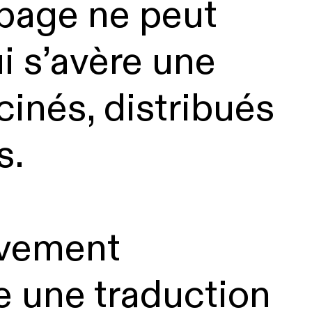
e page ne peut
i s’avère une
cinés, distribués
s.
ivement
se une traduction